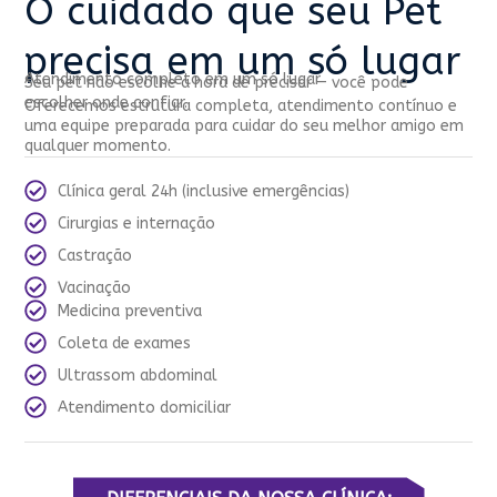
O cuidado que seu Pet
precisa em um só lugar
Atendimento completo em um só lugar
Seu pet não escolhe a hora de precisar — você pode
escolher onde confiar.
Oferecemos estrutura completa, atendimento contínuo e
uma equipe preparada para cuidar do seu melhor amigo em
qualquer momento.
Clínica geral 24h (inclusive emergências)
Cirurgias e internação
Castração
Vacinação
Medicina preventiva
Coleta de exames
Ultrassom abdominal
Atendimento domiciliar