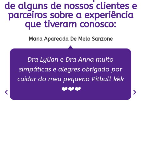
de alguns de nossos clientes e
parceiros sobre a experiência
que tiveram conosco:
nzone
Laerte Valentim
muito
Excelente tratamento já
gado por
chegada, recepção, cuidad
bull kkk
animal, orientação para c
tutores, a dedicação ap
atendimento em saber o es
Pet. 👏👏👏