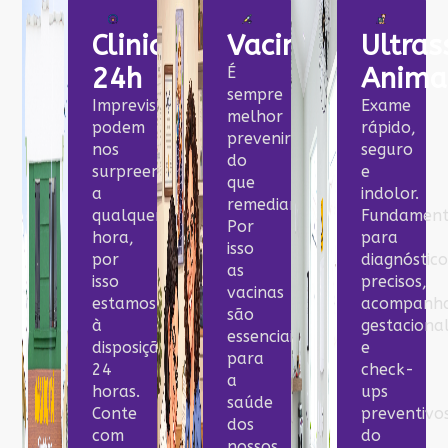
Clinica
Vacinação
Ultras
24h
Anima
É
sempre
Imprevistos
Exame
melhor
podem
rápido,
prevenir
nos
seguro
do
surpreender
e
que
a
indolor.
remediar.
qualquer
Fundament
Por
hora,
para
isso
por
diagnóstico
as
isso
precisos,
vacinas
estamos
acompanh
são
à
gestaciona
essenciais
disposição
e
para
24
check-
a
horas.
ups
saúde
Conte
preventivo
dos
com
do
nossos