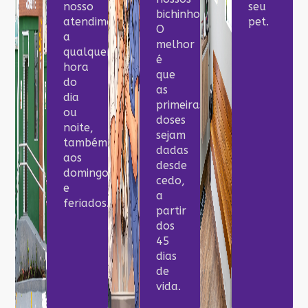
nosso
seu
bichinhos.
atendimento
pet.
O
a
melhor
qualquer
é
hora
que
do
as
dia
primeiras
ou
doses
noite,
sejam
também
dadas
aos
desde
domingos
cedo,
e
a
feriados.
partir
dos
45
dias
de
vida.